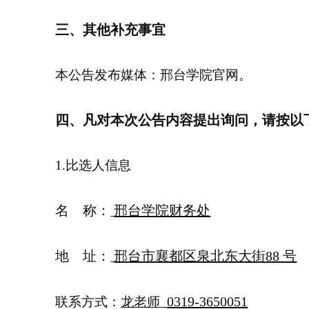
三、其他补充事宜
本公告发布媒体：邢台学院官网。
四、
凡对本次公告内容提出询问，请按以
1.比选人信息
名
称：
邢台学院财务处
地
址：
邢台市襄都区泉北东大街
88 号
0319-3650051
联系方式：
龙老师