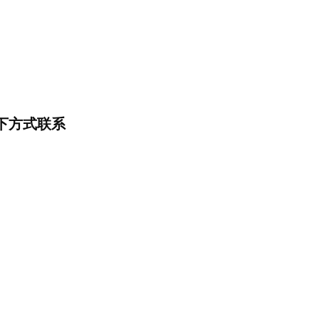
下方式联系