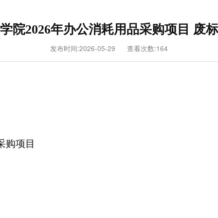
学院2026年办公消耗用品采购项目 废
发布时间:2026-05-29
查看次数:
164
品采购项目