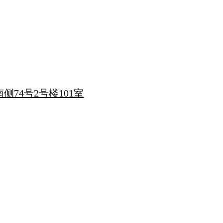
南侧
74号2号楼101室