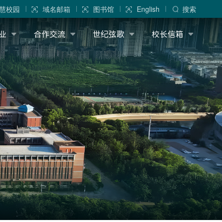
慧校园
域名邮箱
图书馆
English
搜索
业
合作交流
世纪弦歌
校长信箱