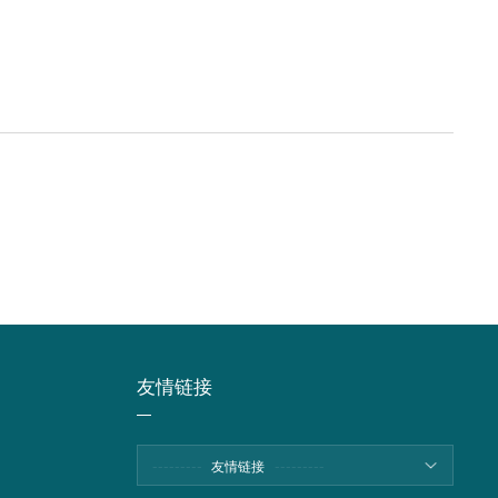
友情链接
---------
---------
友情链接