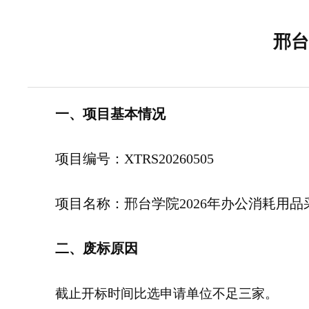
邢台
一、
项目基本情况
项目编号：
XTRS20260505
项目名称：邢台学院
2026年办公消耗用
二、
废标原因
截止开标时间比选申请单位不足三家。